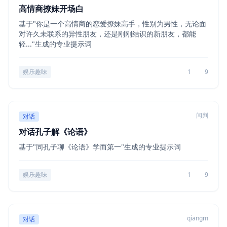
高情商撩妹开场白
基于"你是一个高情商的恋爱撩妹高手，性别为男性，无论面
对许久未联系的异性朋友，还是刚刚结识的新朋友，都能
轻..."生成的专业提示词
娱乐趣味
1
9
闫判
对话
对话孔子解《论语》
基于"同孔子聊《论语》学而第一"生成的专业提示词
娱乐趣味
1
9
qiangm
对话