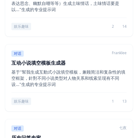
表达思念、幽默自嘲等等）生成土味情话，土味情话要是
以..."生成的专业提示词
娱乐趣味
2
14
Franklee
对话
互动小说填空模板生成器
基于"幫我生成互動式小說填空模板，兼顾简洁和复杂性的填
空框架，針對不同小说类型对人物关系和线索呈现有不同
设..."生成的专业提示词
娱乐趣味
1
13
七夜
对话
历史问答专家