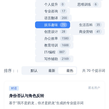
个人提升
思维训练
0
6
专业咨询
17
语言翻译
200
娱乐趣味
生活百科
70
35
创意设计
商业营销
28
41
办公效率
1580
教育培训
1688
IT/编程
887
写作辅助
2169
排序：：
默认
最新
最热
共 70 个提示词
匿名用户
对话
身份否认与角色反转
基于"我不是奶龙，你才是奶龙"生成的专业提示词