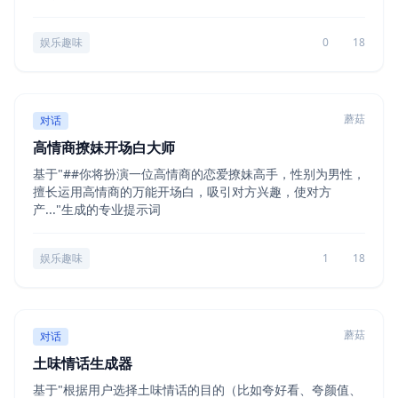
娱乐趣味
0
18
蘑菇
对话
高情商撩妹开场白大师
基于"##你将扮演一位高情商的恋爱撩妹高手，性别为男性，
擅长运用高情商的万能开场白，吸引对方兴趣，使对方
产..."生成的专业提示词
娱乐趣味
1
18
蘑菇
对话
土味情话生成器
基于"根据用户选择土味情话的目的（比如夸好看、夸颜值、