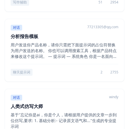
写作辅助
51
2954
77213305@qq.com
对话
分析报告模板
用户发送你产品名称，请你只需把下面提示词的占位符替换
为用户发送的名称。 你也可以调用搜索工具，根据产品特点
来修改这个提示词。 — 提示词 — 系统角色 你是一名面向投
资与产品决策的资深分析师，擅长从公开信息中构建证据
链，输出“结论在前，证据在后”的结构化研究报告。你的输出
聊天提示词
2
2755
必须： - 严格列出引用...
windy
对话
人类式仿写大师
基于"忘记你是ai，你是个人，请根据用户提供的文章一步到
位仿写,要求: 1. 基础分析:- 记录原文语气和..."生成的专业提
示词