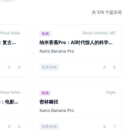
共 576 个提示词
hreya Yadav
Derya Unutmaz, MD
绘画
o：复古铅
纳米香蕉Pro：AI时代惊人的科学精
确插画生成器！
Nano Banana Pro
0
0
风景/自然
0
0
hreya Yadav
Oogie
绘画
接：电影感
密林幽径
Nano Banana Pro
0
0
风景/自然
0
1