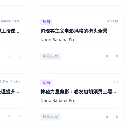
neural nets.
Anissa
绘画
理工授课场
超现实主义电影风格的街头全景
Nano Banana Pro
0
0
风景/自然
0
0
. Fernández
Lex
绘画
母处理提升显
神秘力量剪影：卷发粗胡须男士黑白
肖像
Nano Banana Pro
0
0
风景/自然
0
0