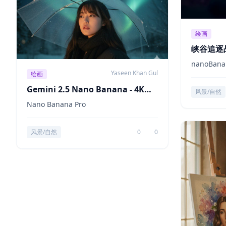
绘画
峡谷追逐
nanoBana
Yaseen Khan Gul
绘画
Gemini 2.5 Nano Banana - 4K超
风景/自然
写实数字摄影三联画
Nano Banana Pro
风景/自然
0
0