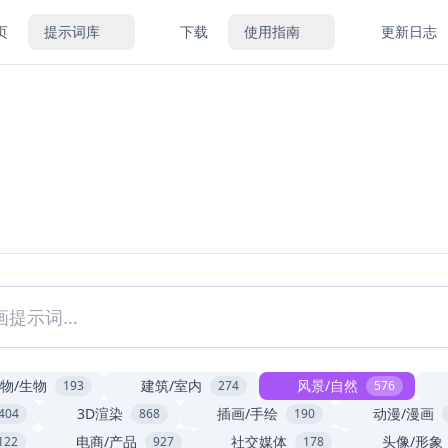
页
提示词库
下载
使用指南
更新日志
物/生物
建筑/室内
风景/自然
193
274
576
3D渲染
插画/手绘
动漫/漫画
404
868
190
电商/产品
社交媒体
头像/形象
122
927
178