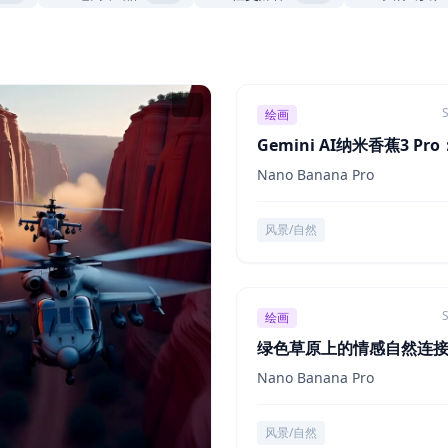
S
绘画
Gemini AI纳米香蕉3 Pr
笔插画中的绅士形象
Nano Banana Pro
风景/自然
S
绘画
绿色草原上的情感自然连
3帧拼贴
Nano Banana Pro
风景/自然