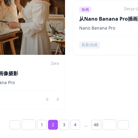
Derya 
绘画
从Nano Banana Pro插
年前的重大发现
Nano Banana Pro
风景/自然
Zara
画像摄影
ana Pro
0
0
...
1
2
3
4
48