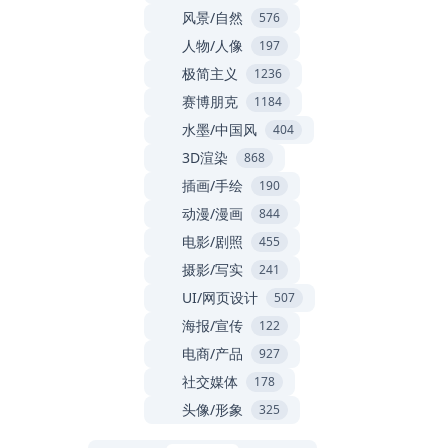
风景/自然
576
人物/人像
197
极简主义
1236
赛博朋克
1184
水墨/中国风
404
3D渲染
868
插画/手绘
190
动漫/漫画
844
电影/剧照
455
摄影/写实
241
UI/网页设计
507
海报/宣传
122
电商/产品
927
社交媒体
178
头像/形象
325