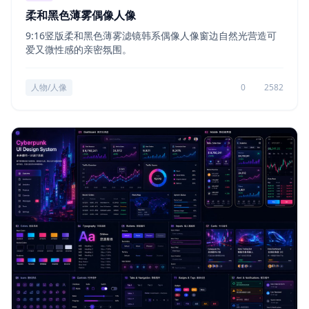
柔和黑色薄雾偶像人像
9:16竖版柔和黑色薄雾滤镜韩系偶像人像窗边自然光营造可
爱又微性感的亲密氛围。
人物/人像
0
2582