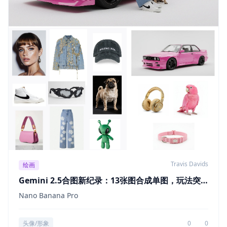
Travis Davids
绘画
Gemini 2.5合图新纪录：13张图合成单图，玩法突
破极限！
Nano Banana Pro
头像/形象
0
0