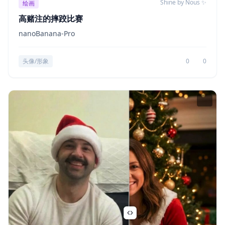
Shine by Nous ✨
绘画
高赌注的摔跤比赛
nanoBanana-Pro
头像/形象
0
0