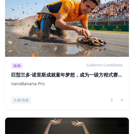
Guillermo Castellanos
绘画
巨型兰多·诺里斯成就童年梦想，成为一级方程式赛车
冠军
nanoBanana-Pro
头像/形象
0
0