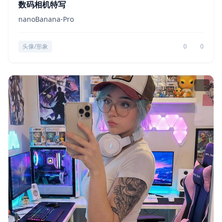
数码相机特写
nanoBanana-Pro
头像/形象
0
0