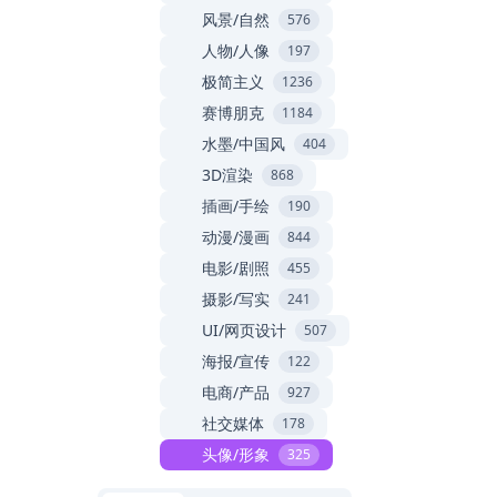
风景/自然
576
人物/人像
197
极简主义
1236
赛博朋克
1184
水墨/中国风
404
3D渲染
868
插画/手绘
190
动漫/漫画
844
电影/剧照
455
摄影/写实
241
UI/网页设计
507
海报/宣传
122
电商/产品
927
社交媒体
178
头像/形象
325