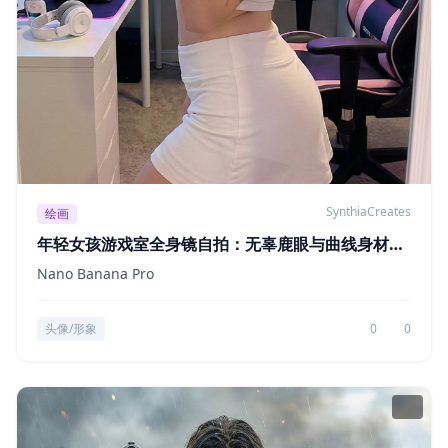
SynthiaCreates
绘画
年轻女孩游戏室全身镜自拍：无辜鹿眼与曲线身材的
碰撞
Nano Banana Pro
头像/形象
0
0