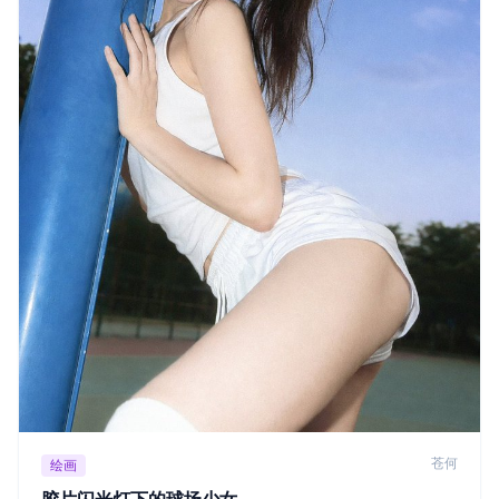
苍何
绘画