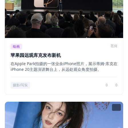
苍何
绘画
苹果园远观库克发布新机
在Apple Park拍摄的一张业余iPhone照片，展示蒂姆·库克在
iPhone 20主题演讲舞台上，从远处观众角度拍摄。
摄影/写实
0
0