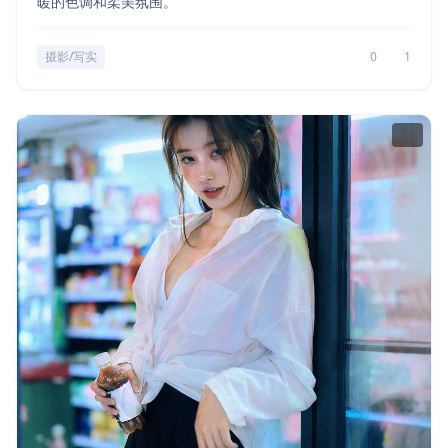
暖的色调和柔美氛围。
摄影/写实
0
1