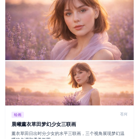
苍何
绘画
晨曦薰衣草田梦幻少女三联画
薰衣草田日出时分少女的水平三联画，三个视角展现梦幻温