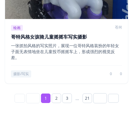
苍何
绘画
哥特风格女孩骑儿童摇摇车写实摄影
一张抓拍风格的写实照片，展现一位哥特风格装扮的年轻女
子面无表情地坐在儿童投币摇摇车上，形成强烈的视觉反
差。
摄影/写实
0
0
...
1
2
3
21