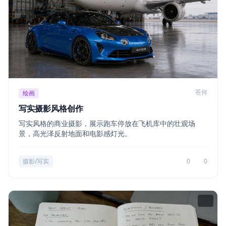
苍何
绘画
写实摄影风格创作
写实风格的商业摄影，展示跑车停放在飞机库中的壮观场
景，高光泽反射地面和电影感灯光。
摄影/写实
0
0