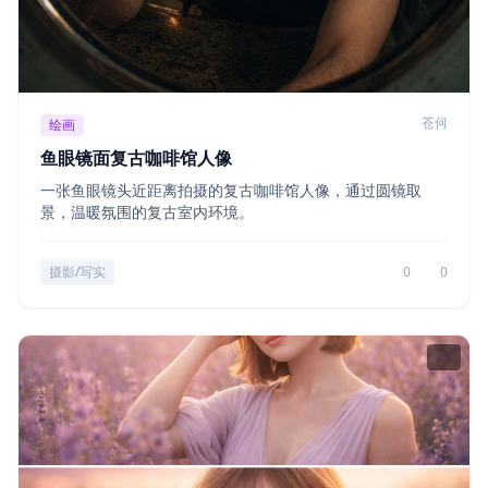
苍何
绘画
鱼眼镜面复古咖啡馆人像
一张鱼眼镜头近距离拍摄的复古咖啡馆人像，通过圆镜取
景，温暖氛围的复古室内环境。
摄影/写实
0
0