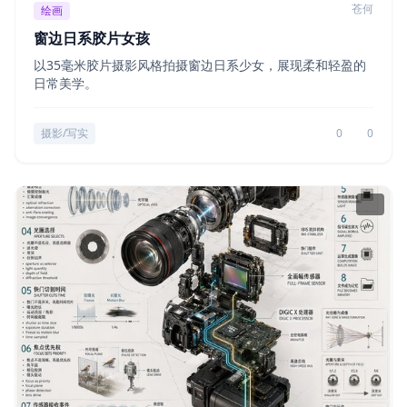
苍何
绘画
窗边日系胶片女孩
以35毫米胶片摄影风格拍摄窗边日系少女，展现柔和轻盈的
日常美学。
摄影/写实
0
0