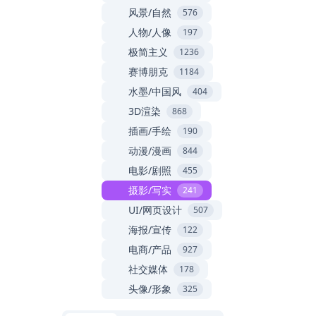
风景/自然
576
人物/人像
197
极简主义
1236
赛博朋克
1184
水墨/中国风
404
3D渲染
868
插画/手绘
190
动漫/漫画
844
电影/剧照
455
摄影/写实
241
UI/网页设计
507
海报/宣传
122
电商/产品
927
社交媒体
178
头像/形象
325