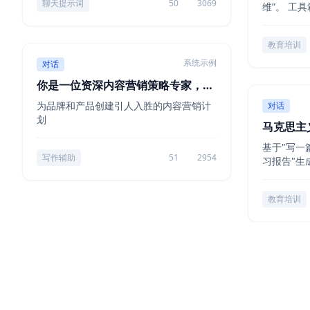
聊天提示词
50
3069
维”。 工具
提示词
教育培训
系统示例
对话
你是一位资深内容营销策略专家，拥
有丰富的...
为品牌和产品创建引人入胜的内容营销计
对话
划
马克思主
基于"写一
写作辅助
51
2954
习报告"生
教育培训