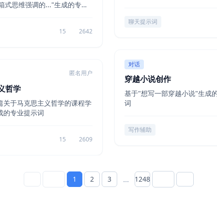
箱式思维强调的..."生成的专业
示词
聊天提示词
15
2642
对话
匿名用户
穿越小说创作
义哲学
基于"想写一部穿越小说"生成
篇关于马克思主义哲学的课程学
词
成的专业提示词
写作辅助
15
2609
...
1
2
3
1248