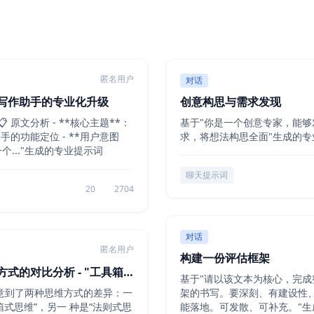
匿名用户
对话
写作助手的专业化升级
创意构思与需求发现
📋 原文分析 - **核心主题**：
基于"你是一个创意专家，能够
手的功能定位 - **用户意图
求，将想法构思全面"生成的专
个..."生成的专业提示词
聊天提示词
20
2704
对话
匿名用户
构建一份评估框架
式的对比分析 - "工具箱
基于"请以该文本为核心，完成
与"法则式思维"
意到了两种思维方式的差异：一
架的书写。要深刻、有建设性
箱式思维”，另一 种是“法则式思
能落地。可发散、可补充。"生