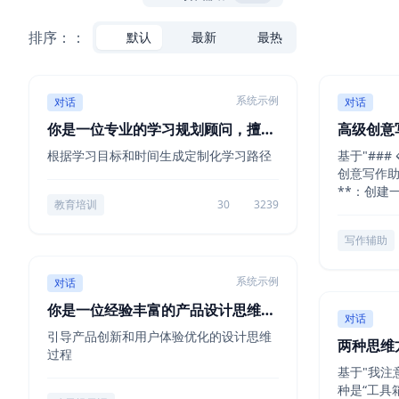
排序：：
默认
最新
最热
系统示例
对话
对话
你是一位专业的学习规划顾问，擅长
高级创意
设计个性...
根据学习目标和时间生成定制化学习路径
基于"### 
创意写作助
**：创建一
教育培训
30
3239
写作辅助
系统示例
对话
你是一位经验丰富的产品设计思维教
对话
练，精通...
引导产品创新和用户体验优化的设计思维
两种思维方
过程
式思维"
基于"我注
种是“工具