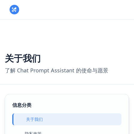
Toggle
关于我们
了解 Chat Prompt Assistant 的使命与愿景
信息分类
关于我们
隐私政策